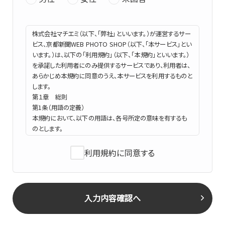
株式会社マチエミ（以下、「弊社」といいます。）が運営するサー
ビス、京都新聞WEB PHOTO SHOP（以下、「本サービス」とい
います。）は、以下の「利用規約」（以下、「本規約」といいます。）
を承諾した利用者にのみ提供するサービスであり、利用者は、
あらかじめ本規約に同意のうえ、本サービスを利用するものと
します。
第１章 総則
第1条（用語の定義）
本規約において、以下の用語は、各号所定の意味を有するも
のとします。
(a) 本サイト
以下のURLのウェブサイトをいいます。（PCサイトの他、スマー
利用規約に同意する
トフォン用のサイトを含みます。）
https://photo.kyoto-np.jp/
(b) 商品
入力内容確認へ
弊社が販売する写真のプリント、デジタル画像のダウンロード
等の商品の総称を意味するものとします。