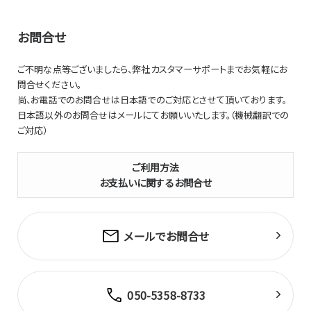
(c) コンテンツデータ
弊社又は弊社と業務委託、または提携関係等にある第三者が
お問合せ
本サイトにアップロードした画像データとその他のデータをい
います。
ご不明な点等ございましたら、弊社カスタマーサポートまでお気軽にお
問合せください。
(d) 利用者
尚、お電話でのお問合せは日本語でのご対応とさせて頂いております。
本サービスを利用する個人、法人、団体をいいます。
日本語以外のお問合せはメールにてお願いいたします。（機械翻訳での
(e) 利用契約
ご対応）
弊社と利用者との間において、本規約に基づいて成立する契
約をいいます。
ご利用方法
利用者は本サービスの利用にあたって、本規約に同意したも
お支払いに関するお問合せ
のとします。
(f) 個人情報
個人に関する情報であって、当該情報に含まれる氏名、生年月
メールでお問合せ
日その他の記述等により特定の個人を識別することができる
もの（他の情報と容易に照合することができ、それにより特定
の個人を識別することができることとなるものを含みます。）を
いいます。
050-5358-8733