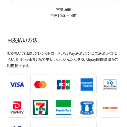
(g) メールサービス
本サービスのうち、弊社から、電子メールにて情報を通知する
営業時間
サービスを意味するものとします。
平日10時～19時
第２条（本規約の変更の手続き）
1.弊社は、予告なく本規約の内容を変更する場合があります。
お支払い方法
2.前項の場合、弊社は、本サイトにおいて、速やかに変更後の
規約を掲載し、本サイト上で本規約の変更を利用者に通知す
るものとします。
お支払い方法は、クレジットカード、PayPay決済、コンビニ決済、ドコモ
3.前項の通知の後、利用者が異議なく本サイトをご利用いただ
払い、Softbankまとめて支払い、auかんたん決済、Alipay国際決済がご
いた場合、本規約の変更に同意したものとみなします。
利用頂けます。
第２章 商品販売サービス
第３条（会員サービスの利用）
利用者は、弊社が別途定める方法により会員登録することに
より、会員専用のページを利用することができるものとします。
第４条（本サービスの利用に際して）
1.利用者は、本規約の全条項を理解し､同意した上、自己の費
用と責任において本サービスを利用するものとし、同様に自
己の責任と費用において通信機器、ソフトウェア、公衆回線等