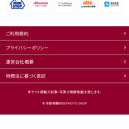
利用者側設備として必要なもの全てを用意するものとします。
2. 利用者は、本サービスの利用に支障をきたさないよう、前項
の設備等を自己の責任において維持管理することに同意する
ものとします。
ご利用規約
3. メールサービスにより弊社から配信される情報その他弊社
から提供される情報等（映像・音声・文章・写真・画像等を含み
プライバシーポリシー
ますがこれに限られません。）の信憑性、正確性、確実性、有用
性等については利用者が判断するものとし、これを自己の責
運営会社概要
任において利用することをあらかじめ了承するものとします。
4. 第三者から提供されるソフトウェアのダウンロードについて
特商法に基づく表記
は、利用者の自己責任にて行っていただき、その結果について
弊社はいかなる保証又は責任も負わないものとします。
本サイト掲載の記事・写真の無断転載を禁じます。
5. 利用者が未成年者、被補助人、又は被保佐人（以下、総称し
© 京都新聞WEB PHOTO SHOP
て「制限能力者」といいます。）である場合には、本サービスの
利用については、それぞれ親権者若しくは未成年後見人、補助
人又は保佐人（以下、総称して「保護者」といいます。）の同意を
必要とするものとします。